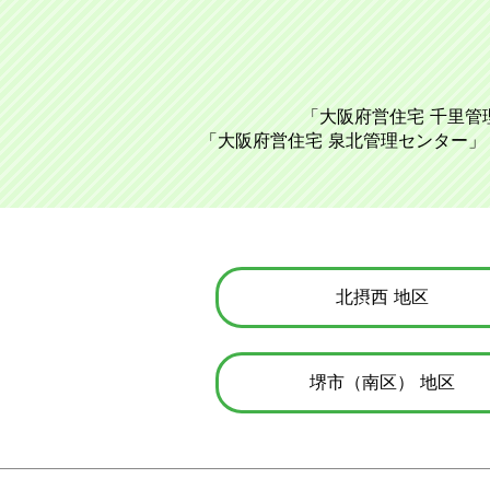
府
大阪府営住宅 千里管
営
大阪府営住宅 泉北管理センター
住
宅
の
一
各
覧
地
区
北摂西
へ
の
リ
ン
堺市（南区）
ク