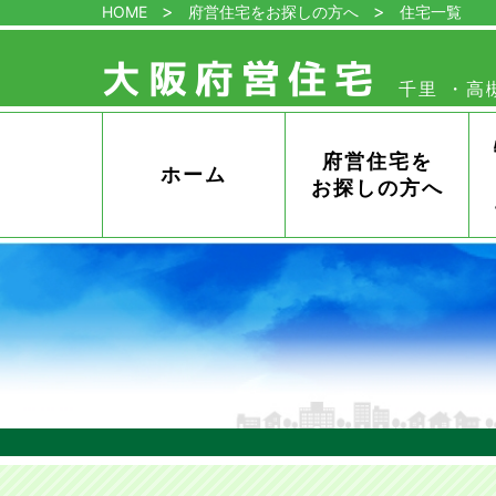
HOME
府営住宅をお探しの方へ
住宅一覧
大阪府営住宅
千里
高
管
理
セ
ン
府営住宅を
ホーム
タ
お探しの方へ
ー