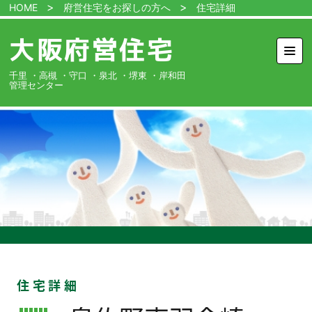
HOME
府営住宅をお探しの方へ
住宅詳細
大阪府営住宅
MEN
管
千里
高槻
守口
泉北
堺東
岸和田
理
セ
ン
タ
ー
ホーム
府営住宅を
お探しの方へ
特定公共賃貸
住宅を
お探しの方へ
府営住宅に
お住まいの方へ
入札情報
住宅一覧
各種申請書類
ダウンロード
住宅詳細