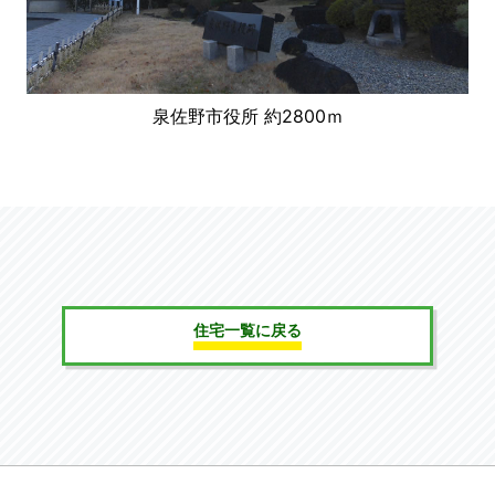
泉佐野市役所 約2800ｍ
府
営
住
住宅一覧に戻る
宅
を
お
探
し
の