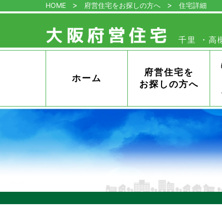
HOME
府営住宅をお探しの方へ
住宅詳細
大阪府営住宅
千里
高
管
理
セ
ン
府営住宅を
ホーム
タ
お探しの方へ
ー