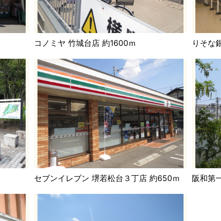
コノミヤ 竹城台店 約1600ｍ
りそな銀
セブンイレブン 堺若松台３丁店 約650ｍ
阪和第一