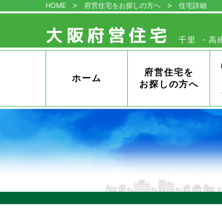
HOME
府営住宅をお探しの方へ
住宅詳細
大阪府営住宅
千里
高
管
理
セ
ン
府営住宅を
ホーム
タ
お探しの方へ
ー