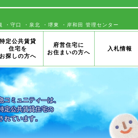
槻
守口
泉北
堺東
岸和田
特定公共賃貸
府営住宅に
住宅を
入札情報
お住まいの方へ
お探しの方へ
急コミュニティ―は、
特定公共賃貸住宅の
されています。