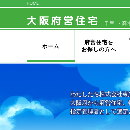
HOME
大阪府営住宅
千里
高
管
理
セ
ン
府営住宅を
タ
ホーム
お探しの方へ
ー
わたしたち株式会社東
大阪府から府営住宅、
指定管理者として選定