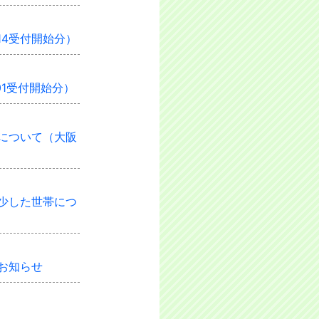
14受付開始分）
01受付開始分）
について（大阪
少した世帯につ
お知らせ