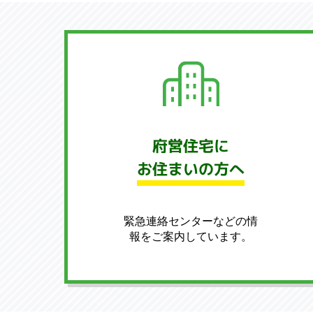
居
住
者
や
工
事
業
者
の
府営住宅に
方
向
お住まいの方へ
け
リ
ン
緊急連絡センターなどの情
ク
報をご案内しています。